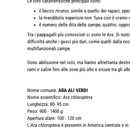
Le loro caratteristiche principali sono:
il becco ricurvo, simile a quello dei rapaci, spec
la mandibola superiore non fusa con il cranio 
il numero delle dita delle zampe, quattro, oppos
Tra i pappagalli più conosciuti ci sono le Ara. Si nut
difficoltà anche i gusci più duri, come quelli dalla no
multifunzionali zampe.
Sono abilissime nel volo, ma hanno altrettanta destre
rami e salire fino alle zone più alte e sicure tra gli alb
Nome comune:
ARA ALI VERDI
Nome scientifico:
Ara chloroptera
Lunghezza: 80- 95 cm
Peso: 900 - 1400 g
Apertura alare: 100 - 120 cm
L’
Ara
chloroptera
è presente in America centrale e in 