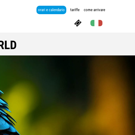
orari e calendario
tariffe
come arrivare
RLD