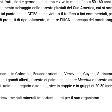
frutti, fiori e germogli di palma e vive in media fino a 50 - 60 anni.
camento selvaggio delle foreste pluviali del Sud America, cui si somm
 tal punto che la CITES ne ha vietato il traffico a fini commerciali, p
di progetti di ripopolamento, mentre l’IUCN si occupa del monitorag
Panama, in Colombia, Ecuador orientale, Venezuela, Guyana, Suriname,
senti grandi alberi), foreste di palme del genere
Mauritia
e foreste asc
. Animale gregario e sociale, vive in coppie e in gruppi di 20-30 indi
 ricavarne sali minerali importantissimi per il suo organismo.