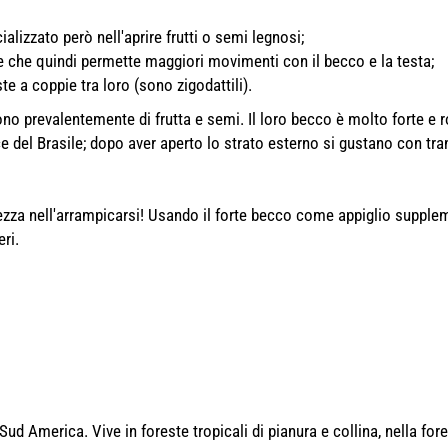
ializzato però nell'aprire frutti o semi legnosi;
e che quindi permette maggiori movimenti con il becco e la testa;
te a coppie tra loro (sono zigodattili).
rono prevalentemente di frutta e semi. Il loro becco è molto forte e 
ce del Brasile; dopo aver aperto lo strato esterno si gustano con tra
zza nell'arrampicarsi! Usando il forte becco come appiglio suppleme
eri.
Sud America. Vive in foreste tropicali di pianura e collina, nella fo