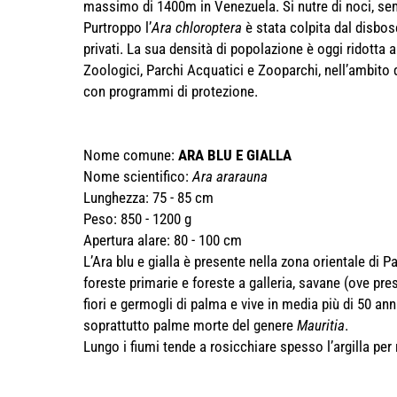
massimo di 1400m in Venezuela. Si nutre di noci, semi, 
Purtroppo l’
Ara chloroptera
è stata colpita dal disbos
privati. La sua densità di popolazione è oggi ridotta a
Zoologici, Parchi Acquatici e Zooparchi, nell’ambito 
con programmi di protezione.
Nome comune:
ARA BLU E GIALLA
Nome scientifico:
Ara ararauna
Lunghezza: 75 - 85 cm
Peso: 850 - 1200 g
Apertura alare: 80 - 100 cm
L’Ara blu e gialla è presente nella zona orientale di 
foreste primarie e foreste a galleria, savane (ove pre
fiori e germogli di palma e vive in media più di 50 anni
soprattutto palme morte del genere
Mauritia
.
Lungo i fiumi tende a rosicchiare spesso l’argilla per