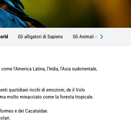
World
Gli alligatori di Sapiens
Gli Animali di Farm
Le sp
come l'America Latina, l'India, l'Asia sudorientale,
ti quotidiani ricchi di emozioni, de il Volo
ema molto minacciato come la foresta tropicale.
ciformes e dei Cacatuidae.
olari.