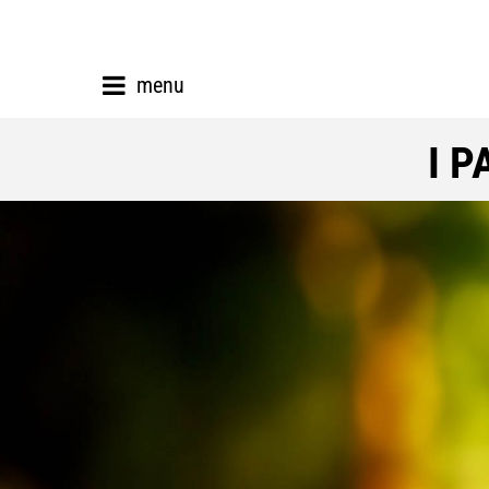
menu
I 