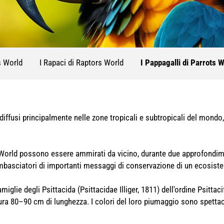
ns World
I Rapaci di Raptors World
I Pappagalli di Parrots 
diffusi principalmente nelle zone tropicali e subtropicali del mondo, 
s World possono essere ammirati da vicino, durante due approfondimen
ambasciatori di importanti messaggi di conservazione di un ecosist
miglie degli Psittacida (Psittacidae Illiger, 1811) dell'ordine Psitta
ura 80–90 cm di lunghezza. I colori del loro piumaggio sono spettac