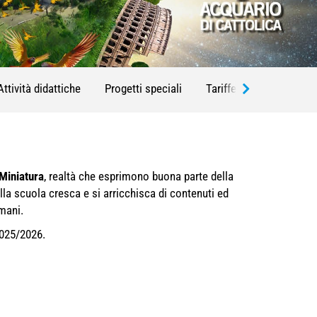
Attività didattiche
Progetti speciali
Tariffe scuole
Men
 Miniatura
, realtà che esprimono buona parte della
lla scuola cresca e si arricchisca di contenuti ed
omani.
2025/2026.