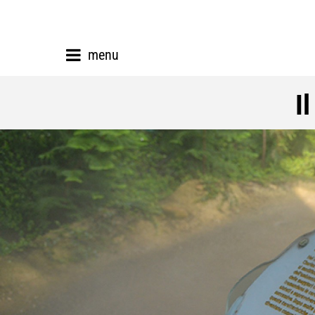
menu
I