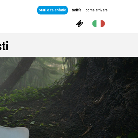
orari e calendario
tariffe
come arrivare
ti