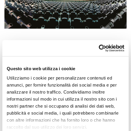
DOLPHINS WORLD LEVEL -2
L’universo sottomarino di Dolphins World accoglie gli ospiti
nell’
atmosfera unica di cene allestite a tu per tu con i
Questo sito web utilizza i cookie
protagonisti degli exhibit
. Li accompagna in un viaggio che
Utilizziamo i cookie per personalizzare contenuti ed
permette di curiosare nel
mondo turchese dei Delfini
che
annunci, per fornire funzionalità dei social media e per
vivono a Oltremare 2.0.
analizzare il nostro traffico. Condividiamo inoltre
informazioni sul modo in cui utilizza il nostro sito con i
nostri partner che si occupano di analisi dei dati web,
pubblicità e social media, i quali potrebbero combinarle
con altre informazioni che ha fornito loro o che hanno
raccolto dal suo utilizzo dei loro servizi.