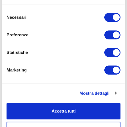
Selezione
Necessari
del
consenso
Preferenze
Statistiche
Marketing
ESPERIENZE CON I DELFINI
-
Welcome cocktail
in Dolphins World ammirando i tursiopi e
Mostra dettagli
le attività con gli addestratori
-
Cena di gala 'sott’acqua'
davanti allo sguardo curioso dei
tursiopi
Accetta tutti