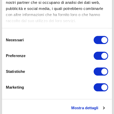
nostri partner che si occupano di analisi dei dati web,
quando li osserviamo attraverso la lente di un microscopio!
pubblicità e social media, i quali potrebbero combinarle
con altre informazioni che ha fornito loro o che hanno
DOVE
: attività didattica in aula
raccolto dal suo utilizzo dei loro servizi.
DURATA
: 60 min
Selezione
Necessari
NOTE
: solo prima e seconda
del
consenso
File allegati
Preferenze
Scheda insegnanti "Dal piccolo al piccolissimo"
Statistiche
(778,15 KB)
Marketing
PREC
SUCC
Cellula animale o vegetale?
Cambiamenti climatici
Mostra dettagli