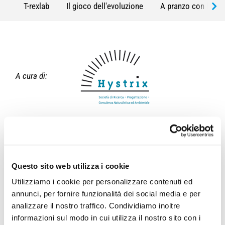
T-rexlab
Il gioco dell'evoluzione
A pranzo con le api
A cura di:
Un viaggio sorprendente nel mondo della microscopia
.
Un’esperienza unica per guardare il mondo con occhi nuovi! In
questo laboratorio pratico di microscopia, impareremo ad
utilizzare un microscopio ed
esploreremo insieme
Questo sito web utilizza i cookie
un’incredibile varietà di oggetti
: dalla sabbia alle conchiglie,
Utilizziamo i cookie per personalizzare contenuti ed
dalle impronte delle dita fino a campioni straordinari come
annunci, per fornire funzionalità dei social media e per
denti di squalo, sottili lamine d’oro e autentici fossili di
analizzare il nostro traffico. Condividiamo inoltre
dinosauro! Un’esperienza affascinante per scoprire quanto
informazioni sul modo in cui utilizza il nostro sito con i
possa essere meraviglioso ciò che si nasconde nei dettagli,