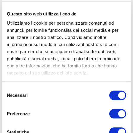
Email
Questo sito web utilizza i cookie
Utilizziamo i cookie per personalizzare contenuti ed
annunci, per fornire funzionalità dei social media e per
Cellulare
analizzare il nostro traffico. Condividiamo inoltre
informazioni sul modo in cui utilizza il nostro sito con i
Nazione
nostri partner che si occupano di analisi dei dati web,
pubblicità e social media, i quali potrebbero combinarle
con altre informazioni che ha fornito loro o che hanno
Provincia
raccolto dal suo utilizzo dei loro servizi.
Selezione
Necessari
Dichiaro di aver letto
l’informativa privacy
del
consenso
Letta l’informativa privacy acconsento al trattamento dei miei dati
Preferenze
personali per inviarmi informazioni commerciali, anche a mezzo di
modalità automatizzate (es. e-mail, sms, WhatsApp etc.).
Letta l’informativa privacy acconsento al trattamento dei miei dati
Statistiche