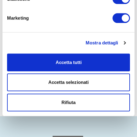
personali al fine di profilazione per il successivo invio di informazioni
commerciali in base al risultato della stessa.
Letta l’informativa privacy acconsento la comunicazione a terzi dei
Marketing
miei dati personali, affinché questi possano inviarmi informazioni
commerciali, anche a mezzo di modalità automatizzate es. e-mail,
sms, WhatsApp etc.).
Invia
Mostra dettagli
PREC
SUCC
Accetta tutti
Press Area
Contatti
Accetta selezionati
Rifiuta