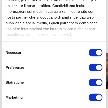
analizzare il nostro traffico. Condividiamo inoltre
informazioni sul modo in cui utilizza il nostro sito con i
Play
nostri partner che si occupano di analisi dei dati web,
pubblicità e social media, i quali potrebbero combinarle
con altre informazioni che ha fornito loro o che hanno
-00:56
raccolto dal suo utilizzo dei loro servizi.
Play
Mute
Settings
Ente
full
Selezione
Necessari
del
consenso
Preferenze
Statistiche
Marketing