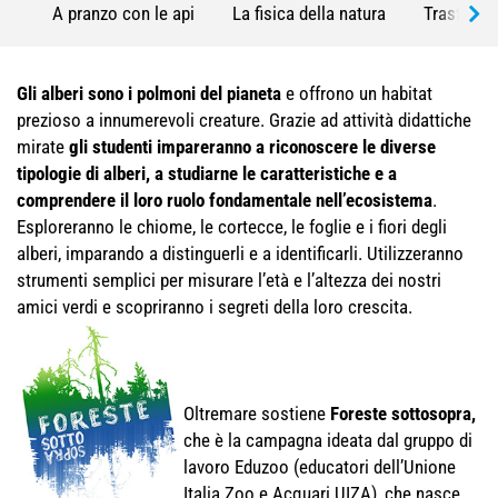
A pranzo con le api
La fisica della natura
Trasforma
Gli alberi sono i polmoni del pianeta
e offrono un habitat
prezioso a innumerevoli creature. Grazie ad attività didattiche
mirate
gli studenti impareranno a riconoscere le diverse
tipologie di alberi, a studiarne le caratteristiche e a
comprendere il loro ruolo fondamentale nell’ecosistema
.
Esploreranno le chiome, le cortecce, le foglie e i fiori degli
alberi, imparando a distinguerli e a identificarli. Utilizzeranno
strumenti semplici per misurare l’età e l’altezza dei nostri
amici verdi e scopriranno i segreti della loro crescita.
Oltremare sostiene
Foreste sottosopra
,
che è la campagna ideata dal gruppo di
lavoro Eduzoo (educatori dell’Unione
Italia Zoo e Acquari UIZA), che nasce