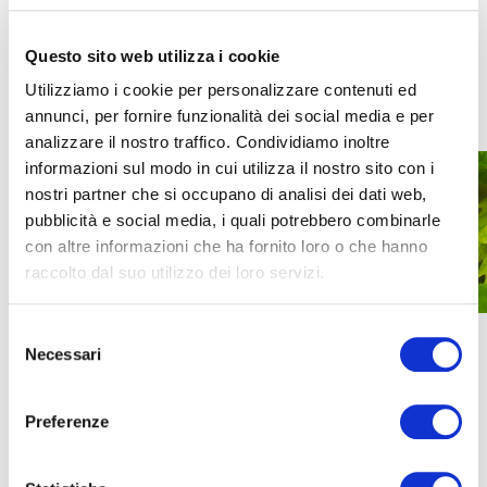
File allegati
Questo sito web utilizza i cookie
Scheda insegnanti "Identikit di un albero"
(705,28 KB)
Utilizziamo i cookie per personalizzare contenuti ed
annunci, per fornire funzionalità dei social media e per
analizzare il nostro traffico. Condividiamo inoltre
informazioni sul modo in cui utilizza il nostro sito con i
nostri partner che si occupano di analisi dei dati web,
pubblicità e social media, i quali potrebbero combinarle
con altre informazioni che ha fornito loro o che hanno
raccolto dal suo utilizzo dei loro servizi.
Selezione
Necessari
del
consenso
PREC
SUCC
Preferenze
Trasformazioni geometriche
Agenda 2030: il gioco della
naturali
sostenibilità