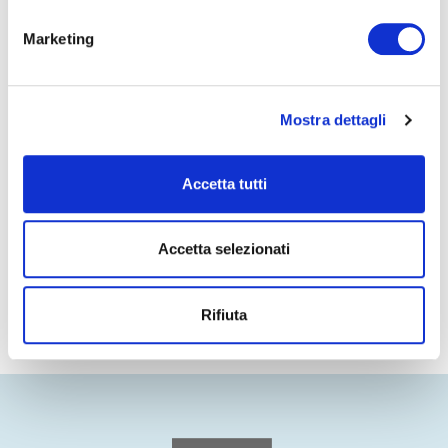
SS16 Adriatica km.162
48125 Mirabilandia - Savio (RA)
Marketing
tel. 0544 560822 - 561340
fax 0544 560216
email
gruppi@mirabilandiavacanze.it
Mostra dettagli
Accetta tutti
PREC
SUCC
Club insegnanti
Combinati con il territorio
Accetta selezionati
Rifiuta