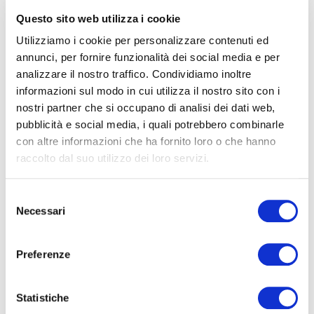
d'Italia, dista solo 10 km da Ravenna e con le sue oltre 35
Questo sito web utilizza i cookie
attrazioni e aree tematiche continua ad appassionare docenti
e studenti di tutte le età!
Utilizziamo i cookie per personalizzare contenuti ed
annunci, per fornire funzionalità dei social media e per
analizzare il nostro traffico. Condividiamo inoltre
informazioni sul modo in cui utilizza il nostro sito con i
Il pacchetto comprende l’ingresso ad Oltremare e l’ingresso a
nostri partner che si occupano di analisi dei dati web,
Mirabilandia.
pubblicità e social media, i quali potrebbero combinarle
con altre informazioni che ha fornito loro o che hanno
raccolto dal suo utilizzo dei loro servizi.
Per info e prenotazioni:
Selezione
Necessari
del
consenso
Preferenze
Statistiche
Travelmix srl