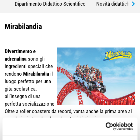
Dipartimento Didattico Scientifico
Novità didattiche 20
Mirabilandia
Divertimento e
adrenalina
sono gli
ingredienti speciali che
rendono
Mirabilandia
il
luogo perfetto per una
gita scolastica,
all’insegna di una
perfetta socializzazione!
Oltre a roller coasters da record, vanta anche la prima area al
mondo ispirata ad un brand motociclistico in un parco
divertimenti:
Ducati World.
Mirabilandia, oltre ad essere il Parco divertimenti più grande