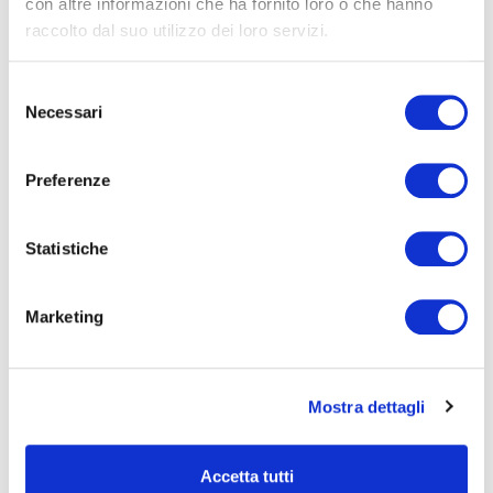
con altre informazioni che ha fornito loro o che hanno
raccolto dal suo utilizzo dei loro servizi.
Selezione
Necessari
del
consenso
DOVE
: attività didattica in aula
Preferenze
DURATA
: 60 min
Statistiche
Marketing
File allegati
Scheda insegnanti "Cellula animale o vegetale?"
Mostra dettagli
(722,77 KB)
Accetta tutti