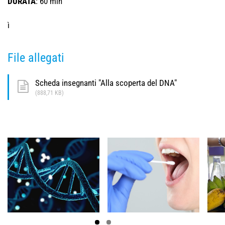
DURATA
: 60 min
ì
File allegati
Scheda insegnanti "Alla scoperta del DNA"
(888,71 KB)