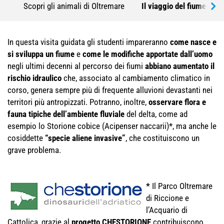
Scopri gli animali di Oltremare
Il viaggio del fiume
In questa visita guidata gli studenti impareranno
come nasce e
si sviluppa un fiume
e
come le modifiche apportate dall’uomo
negli ultimi decenni al percorso dei fiumi
abbiano aumentato il
rischio idraulico
che, associato al cambiamento climatico in
corso, genera sempre più di frequente alluvioni devastanti nei
territori più antropizzati. Potranno, inoltre,
osservare flora e
fauna tipiche dell’ambiente fluviale
del delta, come ad
esempio lo Storione cobice (Acipenser naccarii)*, ma anche le
cosiddette
“specie aliene invasive”
, che costituiscono un
grave problema.
*
Il Parco Oltremare
di Riccione e
l’Acquario di
Cattolica, grazie al
progetto
CHESTORIONE
contribuiscono