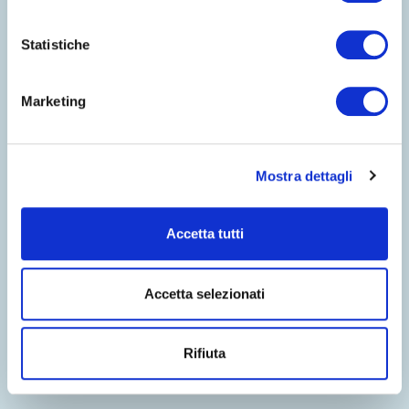
Statistiche
Marketing
Mostra dettagli
Accetta tutti
Accetta selezionati
BENVENUTI NEL MONDO DI
COSTA EDUTAINMENT
Rifiuta
©
Oltremare
- P.iva 03362540100 - REA 333033