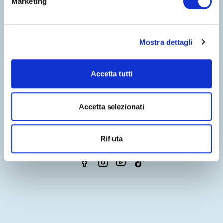
Marketing
Mostra dettagli
Accetta tutti
BENVENUTI NEL MONDO DI
COSTA EDUTAINMENT
©
Oltremare
- P.iva 03362540100 - REA 333033
Accetta selezionati
CHI SIAMO
CONTATTI
PARTNERS
PRIVACY
WHISTLEBLOWING
NOTE LEGALI
COOKIE
DICHIARAZIONE DI ACCESSIBILITÀ
CREDITS
Rifiuta