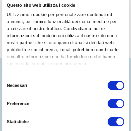
Cambiamenti climatici
Dal piccolo al piccolissimo -
Questo sito web utilizza i cookie
NOVITA' 2026
Utilizziamo i cookie per personalizzare contenuti ed
annunci, per fornire funzionalità dei social media e per
analizzare il nostro traffico. Condividiamo inoltre
informazioni sul modo in cui utilizza il nostro sito con i
nostri partner che si occupano di analisi dei dati web,
pubblicità e social media, i quali potrebbero combinarle
con altre informazioni che ha fornito loro o che hanno
raccolto dal suo utilizzo dei loro servizi.
Selezione
Necessari
del
consenso
Preferenze
Statistiche