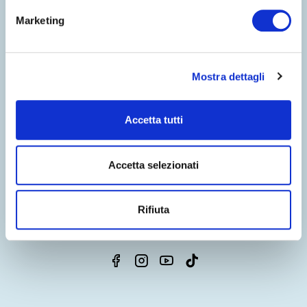
Marketing
Mostra dettagli
Accetta tutti
BENVENUTI NEL MONDO DI
COSTA EDUTAINMENT
Accetta selezionati
©
Oltremare
- P.iva 03362540100 - REA 333033
CHI SIAMO
CONTATTI
PARTNERS
PRIVACY
WHISTLEBLOWING
Rifiuta
NOTE LEGALI
COOKIE
DICHIARAZIONE DI ACCESSIBILITÀ
CREDITS