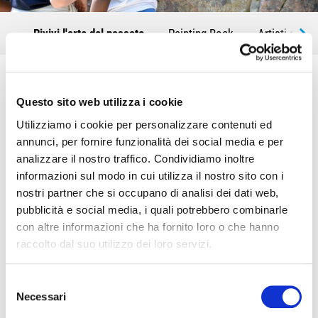
Rivivi l'arte del passato
Painting Rock
Artisti della 
A Oltremare 2.0
un'intera parete di roccia, dipinta con disegni
rupestri
, ti aspetta per lasciare il
tuo segno nella storia
Questo sito web utilizza i cookie
dell'arte dell'uomo.
Utilizziamo i cookie per personalizzare contenuti ed
annunci, per fornire funzionalità dei social media e per
Colori ispirati all'antichità potranno essere utilizzati per
analizzare il nostro traffico. Condividiamo inoltre
permetterti di rivivere l'emozione dei nostri antenati.
informazioni sul modo in cui utilizza il nostro sito con i
nostri partner che si occupano di analisi dei dati web,
Lascia un'impronta con il palmo della tua mano, come
pubblicità e social media, i quali potrebbero combinarle
facevano i Neanderthal negli ambienti ipogei scovati dagli
con altre informazioni che ha fornito loro o che hanno
archeologi!
raccolto dal suo utilizzo dei loro servizi.
Selezione
Necessari
del
SUCC
consenso