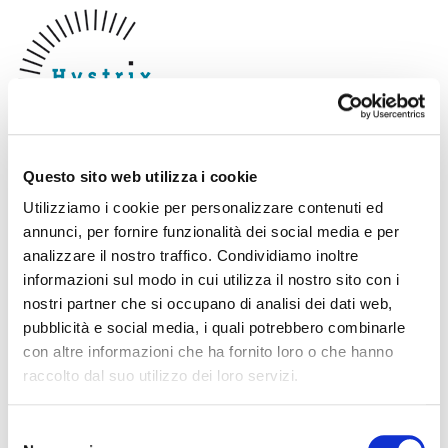
HYSTRIX srl
, attiva dal 1989 su tutto il territorio nazionale, è
Questo sito web utilizza i cookie
una società che si occupa di ricerca,
consulenza, progettazione e formazione naturalistica ed
Utilizziamo i cookie per personalizzare contenuti ed
ambientale.
annunci, per fornire funzionalità dei social media e per
analizzare il nostro traffico. Condividiamo inoltre
informazioni sul modo in cui utilizza il nostro sito con i
nostri partner che si occupano di analisi dei dati web,
pubblicità e social media, i quali potrebbero combinarle
con altre informazioni che ha fornito loro o che hanno
raccolto dal suo utilizzo dei loro servizi.
Mielizia
è il miele italiano, regionale e biologico. Racchiude le
migliori produzioni degli apicoltori riuniti in Conapi, Consorzio
Selezione
Apicoltori ed Agricoltori - Biologici Italiani, che raccolgono i