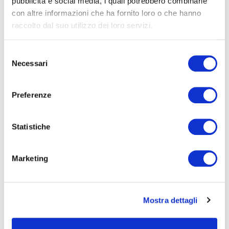
pubblicità e social media, i quali potrebbero combinarle
con altre informazioni che ha fornito loro o che hanno
raccolto dal suo utilizzo dei loro servizi.
Selezione
Necessari
del
DOVE
: genesis – attività didattica in aula
consenso
Preferenze
DURATA
: 60 minuti
Statistiche
PREC
SUCC
Delfini: pesci o mammiferi?
Sapiens - NOVITA' 2026
Marketing
Mostra dettagli