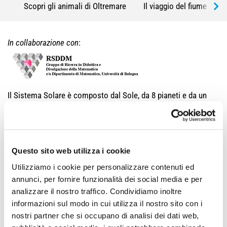
Scopri gli animali di Oltremare
Il viaggio del fiume
In collaborazione con
:
Il Sistema Solare è composto dal Sole, da 8 pianeti e da un
insieme di tantissimi corpi celesti minori che gli ruotano
intorno con orbite diverse, ma tutte con una caratteristica in
comune: sono curve chiuse, diverse dal cerchio e chiamate
ellissi! Fu
Keplero
, nel 1600, a scoprire che le orbite dei pianeti
Questo sito web utilizza i cookie
erano delle ellissi. Il percorso consente agli studenti di
Utilizziamo i cookie per personalizzare contenuti ed
scoprire l’evoluzione dell’Universo, di prendere confidenza
annunci, per fornire funzionalità dei social media e per
con i pianeti del nostro Sistema Solare
e attraverso attività
analizzare il nostro traffico. Condividiamo inoltre
didattiche, di verificare le
informazioni sul modo in cui utilizza il nostro sito con i
straordinarie caratteristiche matematiche del moto dei
nostri partner che si occupano di analisi dei dati web,
pianeti.