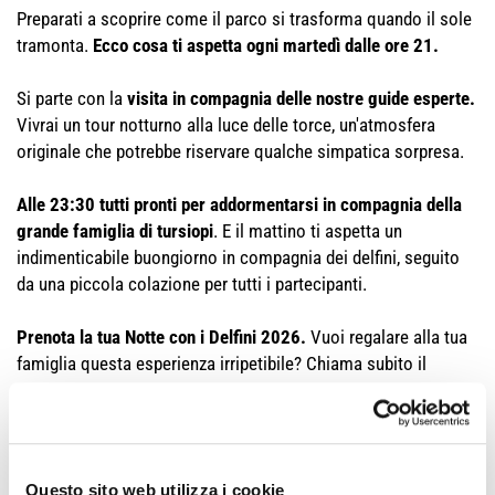
Preparati a scoprire come il parco si trasforma quando il sole
tramonta.
Ecco cosa ti aspetta ogni martedì dalle ore 21.
Si parte con la
visita in compagnia delle nostre guide esperte.
Vivrai un tour notturno alla luce delle torce, un'atmosfera
originale che potrebbe riservare qualche simpatica sorpresa.
Alle 23:30 tutti pronti per addormentarsi in compagnia della
grande famiglia di tursiopi
. E il mattino ti aspetta un
indimenticabile buongiorno in compagnia dei delfini, seguito
da una piccola colazione per tutti i partecipanti.
Prenota la tua Notte con i Delfini 2026.
Vuoi regalare alla tua
famiglia questa esperienza irripetibile? Chiama subito il
numero 0541.4271.
I posti sono limitati.
La permanenza presso il parco Oltremare 2.0 è dalle 21 alle 9
Questo sito web utilizza i cookie