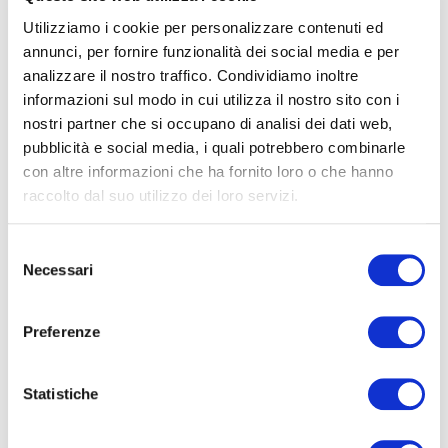
del giorno successivo
. La durata dell'experience serale è di 2
ore.
Utilizziamo i cookie per personalizzare contenuti ed
annunci, per fornire funzionalità dei social media e per
Alcune informazioni:
analizzare il nostro traffico. Condividiamo inoltre
informazioni sul modo in cui utilizza il nostro sito con i
Il costo del programma è di
€ 100,00 a persona
e
nostri partner che si occupano di analisi dei dati web,
comprende un simpatico gadget, il pernottamento su
pubblicità e social media, i quali potrebbero combinarle
brandina mare e la colazione
(nelcosto è compreso il
con altre informazioni che ha fornito loro o che hanno
biglietto d'ingresso al parco a data libera)
raccolto dal suo utilizzo dei loro servizi.
Il costo del Pacchetto famiglia 'Notte con i Delfini'
2
adulti + 2 bambini è di € 370,00
Bambini 0-2 anni che dormono nel lettino con il genitore
Selezione
Necessari
GRATUITO
del
Il programma si attiva al raggiungimento del numero
consenso
minimo di 15 partecipanti
Preferenze
E' necessaria la prenotazione
L'experience serale è in lingua italiana
Per informazioni e prenotazioni contattare il numero
Statistiche
0541 4271 o
mandare un’email all’indirizzo
info@oltremare.org