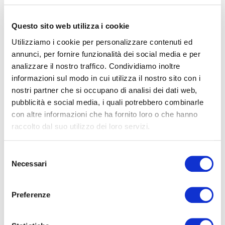
L’audioguida è una
web-app
: non richiede download e si apre
facilmente dal browser del telefono.
Questo sito web utilizza i cookie
Dopo l’acquisto, si riceve un
codice PIN
da utilizzare
Utilizziamo i cookie per personalizzare contenuti ed
su
audio.oltremare.org
annunci, per fornire funzionalità dei social media e per
Il PIN è valido per
48 ore dall’attivazione
e consente l’accesso
analizzare il nostro traffico. Condividiamo inoltre
da un numero di dispositivi pari al numero di audioguide
informazioni sul modo in cui utilizza il nostro sito con i
acquistate.
nostri partner che si occupano di analisi dei dati web,
I contenuti sono suddivisi per punti di interesse, in linea con il
pubblicità e social media, i quali potrebbero combinarle
percorso del parco e con il profilo selezionato.
con altre informazioni che ha fornito loro o che hanno
raccolto dal suo utilizzo dei loro servizi.
Per una fruzione ottimale
raccomandiamo di portare con se le
proprie cuffie o auricolari personali.
Selezione
Necessari
del
Come acquistare l’audioguida
consenso
Preferenze
È possibile acquistare l’audioguida digitale in due modalità:
Durante l’acquisto dei biglietti
sul sito di Oltremare 2.0,