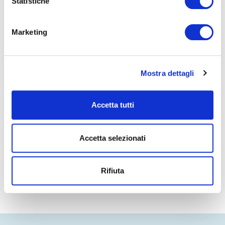
Statistiche
selezionandola come opzione aggiuntiva al carrello.
Separatamente
, sul sito
audio.oltremare.org
per chi è già in
possesso del biglietto.
Marketing
Il costo dell’audioguida è di
2 € per dispositivo
.
ACQUISTA ORA
Mostra dettagli
Accetta tutti
PREC
SUCC
Compleanni
Programmi interattivi
Accetta selezionati
Rifiuta