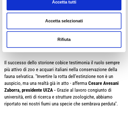
segno di quanto sia importante continuare il lavoro di
Accetta tutti
sensibilizzazione oltre che di conservazione”. Il gruppo di
ricerca guidato dal professor Mordenti ha sviluppato un
Accetta selezionati
protocollo completo: caratterizzazione genetica dei
riproduttori, induzione ormonale della riproduzione,
fecondazione artificiale, svezzamento dei giovani con diete
Rifiuta
specifiche e rilascio in natura, seguito da monitoraggio
genetico e ambientale.
Il successo dello storione cobice testimonia il ruolo sempre
più attivo di zoo e acquari italiani nella conservazione della
fauna selvatica. "Invertire la rotta dell’estinzione non è un
auspicio, ma una realtà già in atto - afferma
Cesare Avesani
Zaborra, presidente UIZA -
Grazie al lavoro congiunto di
università, enti di ricerca e strutture zoologiche, abbiamo
riportato nei nostri fiumi una specie che sembrava perduta".