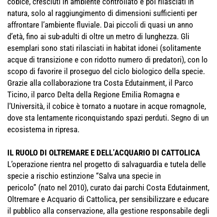
cobice, cresciuti in ambiente controllato e poi rilasciati in
natura, solo al raggiungimento di dimensioni sufficienti per
affrontare l’ambiente fluviale. Dai piccoli di quasi un anno
d’età, fino ai sub-adulti di oltre un metro di lunghezza. Gli
esemplari sono stati rilasciati in habitat idonei (solitamente
acque di transizione e con ridotto numero di predatori), con lo
scopo di favorire il proseguo del ciclo biologico della specie.
Grazie alla collaborazione tra Costa Edutainment, il Parco
Ticino, il parco Delta della Regione Emilia Romagna e
l’Università, il cobice è tornato a nuotare in acque romagnole,
dove sta lentamente riconquistando spazi perduti. Segno di un
ecosistema in ripresa.
IL RUOLO DI OLTREMARE E DELL’ACQUARIO DI CATTOLICA
L’operazione rientra nel progetto di salvaguardia e tutela delle
specie a rischio estinzione “Salva una specie in
pericolo” (nato nel 2010), curato dai parchi Costa Edutainment,
Oltremare e Acquario di Cattolica, per sensibilizzare e educare
il pubblico alla conservazione, alla gestione responsabile degli