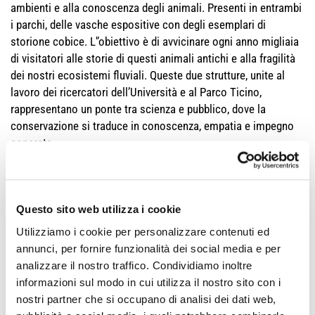
ambienti e alla conoscenza degli animali. Presenti in entrambi
i parchi, delle vasche espositive con degli esemplari di
storione cobice. L'’obiettivo è di avvicinare ogni anno migliaia
di visitatori alle storie di questi animali antichi e alla fragilità
dei nostri ecosistemi fluviali. Queste due strutture, unite al
lavoro dei ricercatori dell’Università e al Parco Ticino,
rappresentano un ponte tra scienza e pubblico, dove la
conservazione si traduce in conoscenza, empatia e impegno
concreto.
"Gli acquari hanno sempre più insita nel loro operato la
vocazione per la ricerca, la conservazione e la
sensibilizzazione - spiega
Patrizia Leardini, direttore operativo
Questo sito web utilizza i cookie
Costa Edutainment (Acquario di Cattolica e Oltremare)
-
Utilizziamo i cookie per personalizzare contenuti ed
Collaborare con Il Centro universitario Produzioni ittiche
annunci, per fornire funzionalità dei social media e per
‘Massimo Trentini’ di Cesenatico, nel progetto per la
analizzare il nostro traffico. Condividiamo inoltre
conservazione e reintroduzione in natura dello storione è
informazioni sul modo in cui utilizza il nostro sito con i
stata, ed è, una bellissima occasione per rispondere a questa
nostri partner che si occupano di analisi dei dati web,
vocazione, mettendo a disposizione la competenza e le