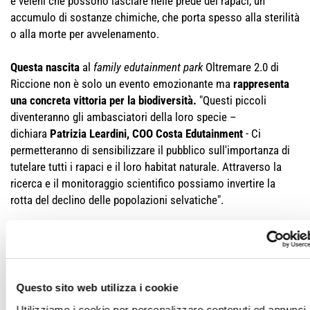
e veleni che possono lasciare nelle prede dei rapaci, un
accumulo di sostanze chimiche, che porta spesso alla sterilità
o alla morte per avvelenamento.
Questa nascita
al
family edutainment park
Oltremare 2.0 di
Riccione non è solo un evento emozionante ma
rappresenta
una concreta vittoria per la biodiversità.
"Questi piccoli
diventeranno gli ambasciatori della loro specie –
dichiara
Patrizia Leardini, COO Costa Edutainment
- Ci
permetteranno di sensibilizzare il pubblico sull'importanza di
tutelare tutti i rapaci e il loro habitat naturale. Attraverso la
ricerca e il monitoraggio scientifico possiamo invertire la
rotta del declino delle popolazioni selvatiche".
I piccoli resteranno sotto osservazione in queste settimane,
crescendo sotto la super visione del team di Oltremare 2.0,
pronti a diventare i nuovi testimoni viventi della bellezza e
della fragilità della natura.
Questo sito web utilizza i cookie
Utilizziamo i cookie per personalizzare contenuti ed annunci,