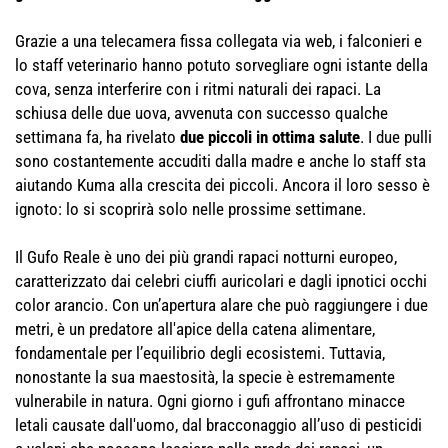
Grazie a una telecamera fissa collegata via web, i falconieri e
lo staff veterinario hanno potuto sorvegliare ogni istante della
cova, senza interferire con i ritmi naturali dei rapaci. La
schiusa delle due uova, avvenuta con successo qualche
settimana fa, ha rivelato
due piccoli in ottima salute
. I due pulli
sono costantemente accuditi dalla madre e anche lo staff sta
aiutando Kuma alla crescita dei piccoli. Ancora il loro sesso è
ignoto: lo si scoprirà solo nelle prossime settimane.
Il Gufo Reale è uno dei più grandi rapaci notturni europeo,
caratterizzato dai celebri ciuffi auricolari e dagli ipnotici occhi
color arancio. Con un’apertura alare che può raggiungere i due
metri, è un predatore all'apice della catena alimentare,
fondamentale per l’equilibrio degli ecosistemi. Tuttavia,
nonostante la sua maestosità, la specie è estremamente
vulnerabile in natura. Ogni giorno i gufi affrontano minacce
letali causate dall'uomo, dal bracconaggio all’uso di pesticidi