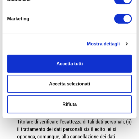
siano più necessari per le finalità per le quali sono stati
raccolti; (ii) lei abbia revocato il suo consenso al
trattamento dei dati personali, qualora essi siano trattati
Marketing
sulla base tale consenso; (iii) lei si sia opposto al
trattamento dei dati personali che la riguardano nel caso
in cui essi non siano trattati per un legittimo interesse
Mostra dettagli
del Titolare; (iv) il trattamento dei dati personali non sia
conforme alla legge. Tuttavia, la conservazione dei suoi
dati personali da parte del Titolare è lecita qualora sia
Accetta tutti
necessaria per consentire allo stesso di adempiere a un
obbligo legale o per accertare, esercitare o difendere un
Accetta selezionati
diritto in sede giudiziaria (
c.d. diritto di cancellazione
);
ottenere che i dati personali che la riguardano siano
solo conservati senza che di essi sia fatto altro uso nei
Rifiuta
seguenti casi: (i) lei contesti l'esattezza dei dati
personali, per il periodo necessario a consentire al
Titolare di verificare l'esattezza di tali dati personali; (ii)
il trattamento dei dati personali sia illecito lei si
opponga, comunque, alla cancellazione dei dati