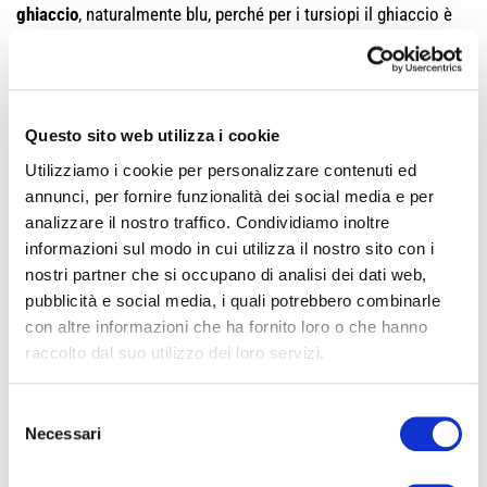
ghiaccio
, naturalmente blu, perché per i tursiopi il ghiaccio è
un
enrichment
importante nell’attività quotidiana”.
Ieri, domenica 26 giugno, al termine dell’appuntamento ‘Delfini
– Lo spettacolo della natura’ delle 11.40 la festa è stata
grande: tutto il pubblico ha infatti intonato le note di ‘Tanti
Questo sito web utilizza i cookie
auguri’ e Blue è stata protagonista della consegna della torta
Utilizziamo i cookie per personalizzare contenuti ed
insieme a tutte le altre femmine del gruppo.
annunci, per fornire funzionalità dei social media e per
analizzare il nostro traffico. Condividiamo inoltre
informazioni sul modo in cui utilizza il nostro sito con i
nostri partner che si occupano di analisi dei dati web,
pubblicità e social media, i quali potrebbero combinarle
con altre informazioni che ha fornito loro o che hanno
raccolto dal suo utilizzo dei loro servizi.
Selezione
Necessari
del
Condividi
consenso