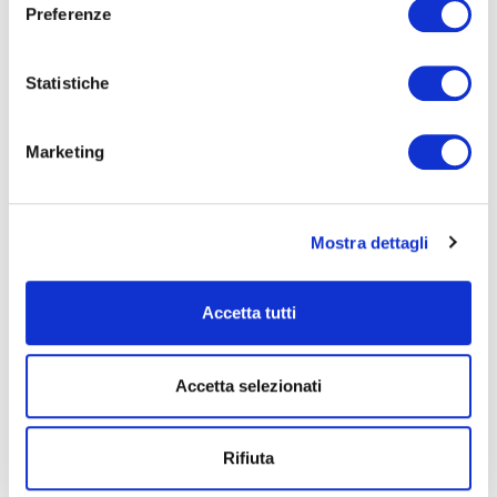
Preferenze
Statistiche
torna all'elenco
Marketing
Successivo
Mostra dettagli
Notte Rosa nei parchi Costa
Accetta tutti
Precedente
La Grande Festa d'Estate di Banca Malatestiana
Accetta selezionati
Rifiuta