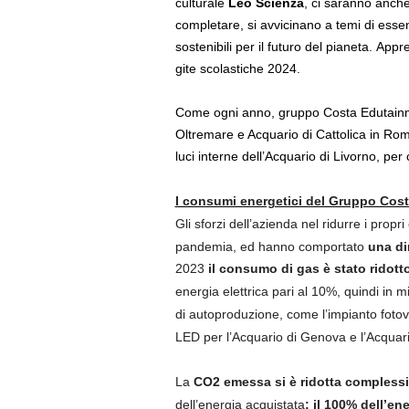
culturale
Leo Scienza
, ci saranno anche
completare, si avvicinano a temi di essen
sostenibili per il futuro del pianeta. App
gite scolastiche 2024.
Come ogni anno, gruppo Costa Edutain
Oltremare e Acquario di Cattolica in Ro
luci interne dell’Acquario di Livorno,
p
er
c
I consumi energetici del Gruppo Cos
Gli sforzi dell’azienda nel ridurre i prop
pandemia, ed hanno comportato
una di
2023
il consumo di gas è stato ridott
energia elettrica pari al 10%, quindi in 
di autoproduzione, come l’impianto fotovol
LED per l’Acquario di Genova e l’Acquari
La
CO2 emessa si è ridotta compless
dell’energia acquistata
: il 100% dell’en