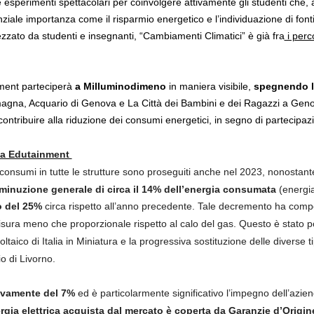
 esperimenti spettacolari per coinvolgere attivamente gli studenti che, 
ziale importanza come il risparmio energetico e l’individuazione di font
rezzato da studenti e insegnanti, “Cambiamenti Climatici” è già fra
i perc
ment parteciperà
a Milluminodimeno
in maniera visibile,
spegnendo l
magna, Acquario di Genova e La Città dei Bambini e dei Ragazzi a Geno
ontribuire alla riduzione dei consumi energetici, in segno di partecipazi
ta Edutainment
ri consumi in tutte le strutture sono proseguiti anche nel 2023, nonostante
minuzione generale di circa il 14% dell’energia consumata
(energia 
o del 25%
circa rispetto all’anno precedente. Tale decremento ha comp
misura meno che proporzionale rispetto al calo del gas. Questo è stato p
taico di Italia in Miniatura e la progressiva sostituzione delle diverse 
o di Livorno.
ivamente del 7%
ed è particolarmente significativo l’impegno dell’azien
ergia elettrica acquista dal mercato è coperta da Garanzie d’Origin