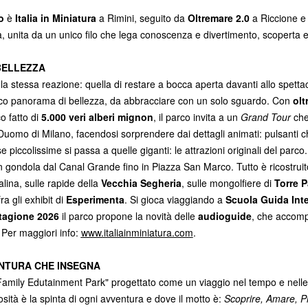
zo
è
Italia in Miniatura
a Rimini, seguito da
Oltremare 2.0
a Riccione 
, unita da un unico filo che lega conoscenza e divertimento, scoperta 
 BELLEZZA
ti la stessa reazione: quella di restare a bocca aperta davanti allo spettac
unico panorama di bellezza, da abbracciare con un solo sguardo. Con
olt
o fatto di
5.000 veri alberi mignon
, il parco invita a un
Grand Tour
che 
uomo di Milano, facendosi sorprendere dai dettagli animati: pulsanti che
 piccolissime si passa a quelle giganti: le attrazioni originali del parco
in gondola dal Canal Grande fino in Piazza San Marco. Tutto è ricostrui
ina, sulle rapide della
Vecchia Segheria
, sulle mongolfiere di
Torre 
ra gli exhibit di
Esperimenta
. Si gioca viaggiando a
Scuola Guida Inte
tagione 2026
il parco propone la novità delle
audioguide
, che accomp
 Per maggiori info:
www.italiainminiatura.com
.
ENTURA CHE INSEGNA
 "Family Edutainment Park" progettato come un viaggio nel tempo e nelle
iosità è la spinta di ogni avventura e dove il motto è:
Scoprire, Amare, P