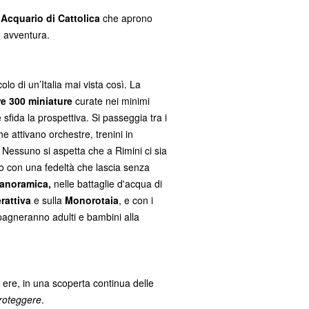
e
Acquario di Cattolica
che aprono
e avventura.
olo di un’Italia mai vista così. La
re 300 miniature
curate nei minimi
sfida la prospettiva. Si passeggia tra i
 attivano orchestre, trenini in
. Nessuno si aspetta che a Rimini ci sia
to con una fedeltà che lascia senza
Panoramica,
nelle battaglie d'acqua di
rattiva
e sulla
Monorotaia
, e con i
agneranno adulti e bambini alla
 ere, in una scoperta continua delle
roteggere
.