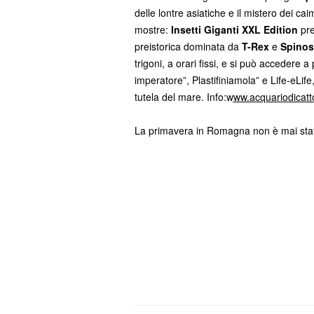
delle lontre asiatiche e il mistero dei ca
mostre:
Insetti Giganti XXL Edition
pre
preistorica dominata da
T-Rex
e
Spinos
trigoni, a orari fissi, e si può accedere 
imperatore”, Plastifiniamola” e Life-eLife
tutela del mare. Info:w
ww.acquariodicatto
La primavera in Romagna non è mai stata 