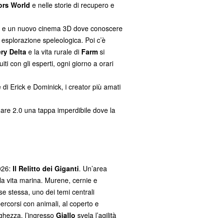
ors World
e nelle storie di recupero e
D e un nuovo cinema 3D dove conoscere
a esplorazione speleologica. Poi c’è
ry Delta
e la vita rurale di
Farm
si
iti con gli esperti, ogni giorno a orari
 di Erick e Dominick, i creator più amati
are 2.0 una tappa imperdibile dove la
2026:
Il Relitto dei Giganti
. Un’area
a vita marina. Murene, cernie e
 se stessa, uno dei temi centrali
 percorsi con animali, al coperto e
nghezza, l’ingresso
Giallo
svela l’agilità