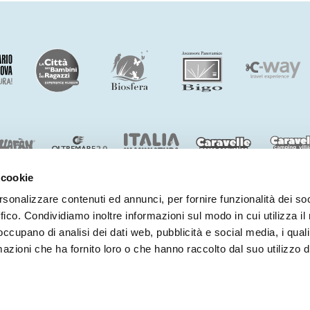
 cookie
rsonalizzare contenuti ed annunci, per fornire funzionalità dei so
ffico. Condividiamo inoltre informazioni sul modo in cui utilizza il 
BENVENUTI NEL MONDO DI
COSTA EDUTAINMENT
 occupano di analisi dei dati web, pubblicità e social media, i qual
©
Oltremare
- P.iva 03362540100 - REA 333033
azioni che ha fornito loro o che hanno raccolto dal suo utilizzo d
PARTNERS
PRIVACY
WHISTLEBLOWING
NOTE LEGALI
COOKIE
DICHIARAZIONE DI 