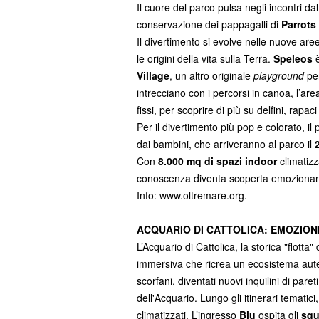
Il cuore del parco pulsa negli incontri dal 
conservazione dei pappagalli di
Parrots
Il divertimento si evolve nelle nuove are
le origini della vita sulla Terra.
Speleos
Village
, un altro originale
playground
per
intrecciano con i percorsi in canoa, l’are
fissi, per scoprire di più su delfini, rapac
Per il divertimento più pop e colorato, il p
dai bambini, che arriveranno al parco il
Con
8.000 mq di spazi indoor
climatizz
conoscenza diventa scoperta emozionan
Info: www.oltremare.org.
ACQUARIO DI CATTOLICA: EMOZIONI
L’Acquario di Cattolica, la storica "flotta
immersiva che ricrea un ecosistema aute
scorfani, diventati nuovi inquilini di pare
dell'Acquario. Lungo gli itinerari tematici
climatizzati. L’ingresso
Blu
ospita gli
squ