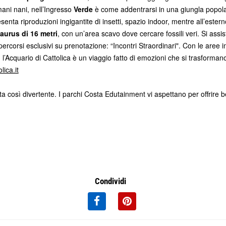
imani nani, nell’Ingresso
Verde
è come addentrarsi in una giungla popolata 
senta riproduzioni ingigantite di insetti, spazio indoor, mentre all’estern
aurus di 16 metri
, con un’area scavo dove cercare fossili veri. Si assist
a percorsi esclusivi su prenotazione: “Incontri Straordinari". Con le are
, l’Acquario di Cattolica è un viaggio fatto di emozioni che si trasforma
lica.it
così divertente. I parchi Costa Edutainment vi aspettano per offrire b
Condividi