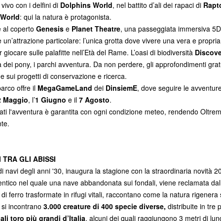
vivo con i delfini di
Dolphins World
, nel battito d’ali dei rapaci di
Rapt
 World
: qui la natura è protagonista.
e al coperto
Genesis
e
Planet Theatre
, una passeggiata immersiva 5
è un’attrazione particolare: l’unica grotta dove vivere una vera e propri
 giocare sulle palafitte nell’Età del Rame. L’oasi di biodiversità
Discove
a dei pony, i parchi avventura.
Da non perdere,
gli approfondimenti gratu
i e sui progetti di conservazione e ricerca.
arco offre il
MegaGameLand
dei
DinsiemE
, dove seguire le avventure
2 Maggio
, l’
1 Giugno
e il
7 Agosto
.
ati l'avventura è garantita con ogni condizione meteo, rendendo Oltrem
te.
 TRA GLI ABISSI
" di navi degli anni '30, inaugura la stagione con la straordinaria novità 
ntico nel quale una nave abbandonata sui fondali, viene reclamata dall
ti di ferro trasformate in rifugi vitali, raccontano come la natura rigenera
, si incontrano
3.000 creature di 400 specie diverse,
distribuite in tre
ali toro più grandi d’Italia
, alcuni dei quali raggiungono 3 metri di lu