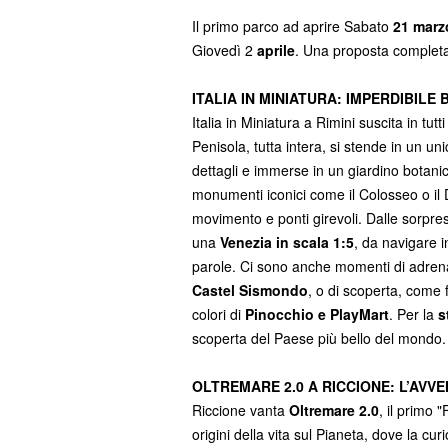
Il primo parco ad aprire Sabato
21 mar
Giovedì 2
aprile
. Una proposta completa
ITALIA IN MINIATURA: IMPERDIBILE
Italia in Miniatura a Rimini suscita in tut
Penisola, tutta intera, si stende in un 
dettagli e immerse in un giardino botanic
monumenti iconici come il Colosseo o il D
movimento e ponti girevoli. Dalle sorprese
una
Venezia in scala 1:5
, da navigare 
parole. Ci sono anche momenti di adrenal
Castel Sismondo
, o di scoperta, come f
colori di
Pinocchio e PlayMart
. Per la
s
scoperta del Paese più bello del mondo.
OLTREMARE 2.0 A RICCIONE: L’AVV
Riccione vanta
Oltremare 2.0
, il primo
origini della vita sul Pianeta, dove la cur