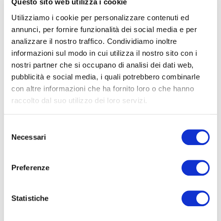
rispetto.
Questo sito web utilizza i cookie
Utilizziamo i cookie per personalizzare contenuti ed
Impegno per la conservazione
annunci, per fornire funzionalità dei social media e per
Oltremare 2.0 gestito dal Gruppo Costa Edutainment, è
analizzare il nostro traffico. Condividiamo inoltre
attivamente impegnato nella conservazione della biodiversità.
informazioni sul modo in cui utilizza il nostro sito con i
Partecipa a programmi di conservazione internazionali e
nostri partner che si occupano di analisi dei dati web,
promuove la sensibilizzazione sul rispetto degli ecosistemi e
pubblicità e social media, i quali potrebbero combinarle
sull'importanza delle risorse naturali. Dal 2024 Oltremare 2.0 è
con altre informazioni che ha fornito loro o che hanno
parte attiva in Delfini Metropolitani Adriatico, un progetto
raccolto dal suo utilizzo dei loro servizi.
promosso dalla Fondazione Acquario di Genova e
dall’Acquario di Genova, finalizzato al monitoraggio proprio dei
Selezione
tursiopi nel nord Adriatico e che confluisce nel più ampio
Necessari
del
progetto di ricerca Promed, che amplia la ricerca a tutto il mar
consenso
Mediterraneo. L'esperienza della "Notte con i delfini" non è
solo emozione ma anche un modo per avvicinare il pubblico,
Preferenze
specialmente i più giovani, a tematiche così importanti come
quelle della conservazione.
Statistiche
I posti alla Notte con i Delfini sono limitati e vanno prenotati