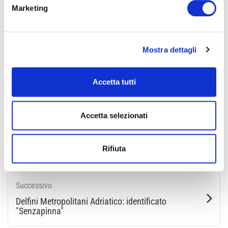
al numero 0541.4271.
Marketing
Mostra dettagli
Condividi
Accetta tutti
Accetta selezionati
torna all'elenco
Rifiuta
Successivo
Delfini Metropolitani Adriatico: identificato
"Senzapinna"