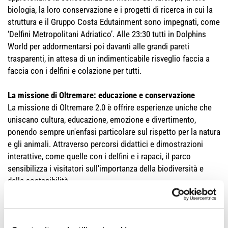
biologia, la loro conservazione e i progetti di ricerca in cui la
struttura e il Gruppo Costa Edutainment sono impegnati, come
‘Delfini Metropolitani Adriatico’. Alle 23:30 tutti in Dolphins
World per addormentarsi poi davanti alle grandi pareti
trasparenti, in attesa di un indimenticabile risveglio faccia a
faccia con i delfini e colazione per tutti.
La missione di Oltremare: educazione e conservazione
La missione di Oltremare 2.0 è offrire esperienze uniche che
uniscano cultura, educazione, emozione e divertimento,
ponendo sempre un'enfasi particolare sul rispetto per la natura
e gli animali. Attraverso percorsi didattici e dimostrazioni
interattive, come quelle con i delfini e i rapaci, il parco
sensibilizza i visitatori sull'importanza della biodiversità e
della sostenibilità.
Anche durante la Notte con i Delfini i partecipanti avranno
l'opportunità di comprendere il valore del Pianeta, imparando
tanto anche sui tursiopi e sviluppando un profondo senso di