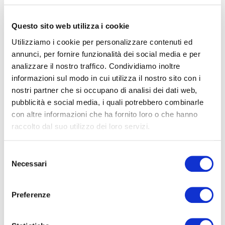
culturale).
"Ospitare il workshop nazionale EduZoo è per noi un grande
Questo sito web utilizza i cookie
orgoglio ma anche una conferma del valore del lavoro svolto
Utilizziamo i cookie per personalizzare contenuti ed
in questi anni _ dichiara
Patrizia Leardini, COO Costa
annunci, per fornire funzionalità dei social media e per
Edutainment
- Il confronto diretto tra professionisti è il motore
analizzare il nostro traffico. Condividiamo inoltre
che ci permette di evolvere. Oltremare coniuga
rigore
informazioni sul modo in cui utilizza il nostro sito con i
scientifico
e
coinvolgimento emotivo
, nella promozione delle
nostri partner che si occupano di analisi dei dati web,
attività di divulgazione”.
pubblicità e social media, i quali potrebbero combinarle
con altre informazioni che ha fornito loro o che hanno
“
Il focus dell’evento di formazione sarà sulle
zone umide
e
raccolto dal suo utilizzo dei loro servizi.
sull’importanza di questi particolari ecosistemi _
spiega
Stefano Furlati, responsabile del Dipartimento
Selezione
Didattico Scientifico
Costa Edutainment in Romagna _ che,
Necessari
del
oltre ad accogliere e conservare una ricca diversità biologica
consenso
di piante, uccelli, mammiferi, rettili, anfibi, pesci e invertebrati,
garantiscono ingenti risorse di acqua e cibo e svolgono una
Preferenze
funzione fondamentale di mitigazione dai cambiamenti
climatici. Insieme ai colleghi di Atlantide abbiamo sviluppato