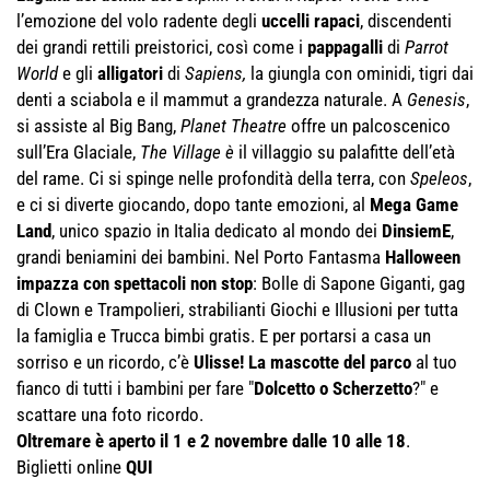
l’emozione del volo radente degli
uccelli rapaci
, discendenti
dei grandi rettili preistorici, così come i
pappagalli
di
Parrot
World
e gli
alligatori
di
Sapiens,
la giungla con ominidi, tigri dai
denti a sciabola e il mammut a grandezza naturale. A
Genesis
,
si assiste al Big Bang,
Planet Theatre
offre un palcoscenico
sull’Era Glaciale,
The Village è
il villaggio su palafitte dell’età
del rame. Ci si spinge nelle profondità della terra, con
Speleos
,
e ci si diverte giocando, dopo tante emozioni, al
Mega Game
Land
, unico spazio in Italia dedicato al mondo dei
DinsiemE
,
grandi beniamini dei bambini. Nel Porto Fantasma
Halloween
impazza con spettacoli non stop
: Bolle di Sapone Giganti, gag
di Clown e Trampolieri, strabilianti Giochi e Illusioni per tutta
la famiglia e Trucca bimbi gratis. E per portarsi a casa un
sorriso e un ricordo, c’è
Ulisse! La mascotte del parco
al tuo
fianco di tutti i bambini per fare "
Dolcetto o Scherzetto
?" e
scattare una foto ricordo.
Oltremare è aperto il 1 e 2 novembre dalle 10 alle 18
.
Biglietti online
QUI