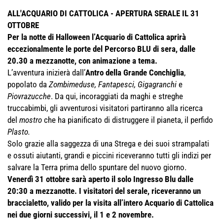
ALL'ACQUARIO DI CATTOLICA - APERTURA SERALE IL 31
OTTOBRE
Per la notte di Halloween l’Acquario di Cattolica aprirà
eccezionalmente le porte del Percorso BLU di sera, dalle
20.30 a mezzanotte, con animazione a tema.
L’avventura inizierà dall’
Antro della Grande Conchiglia
,
popolato da
Zombimeduse, Fantapesci, Gigagranchi
e
Piovrazucche
. Da qui, incoraggiati da maghi e streghe
truccabimbi, gli avventurosi visitatori partiranno alla ricerca
del
mostro
che ha pianificato di distruggere il pianeta, il perfido
Plasto.
Solo grazie alla saggezza di una Strega e dei suoi strampalati
e ossuti aiutanti, grandi e piccini riceveranno tutti gli indizi per
salvare la Terra prima dello spuntare del nuovo giorno.
Venerdì 31 ottobre sarà aperto il solo Ingresso Blu dalle
20:30 a mezzanotte. I visitatori del serale, riceveranno un
braccialetto, valido per la visita all’intero Acquario di Cattolica
nei due giorni successivi, il 1 e 2 novembre.