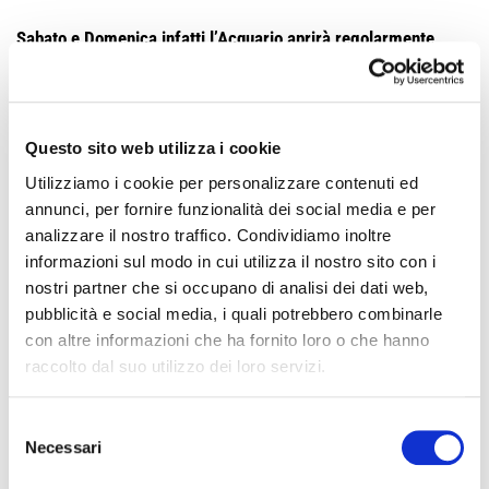
Sabato e Domenica infatti l’Acquario aprirà regolarmente
dalle 10, fino alle 18:30 con tutti i percorsi aperti
l'
Ingresso
VERDE
, con un rettilario che ospita serpenti, basilischi e draghi
barbuti, oltre a pitoni, boa, rane velenose e blatte fischianti,
l'
Ingresso GIALLO
, con le lontre asiatiche dalle piccole unghie
Questo sito web utilizza i cookie
e i caimani americani, per finire all'
Ingresso VIOLA
con la
Utilizziamo i cookie per personalizzare contenuti ed
mostra "Insetti Giganti XXL Edition” che propone
70 le
annunci, per fornire funzionalità dei social media e per
riproduzioni
iper-realistiche di insetti, ingranditi fino a 200
analizzare il nostro traffico. Condividiamo inoltre
volte.
informazioni sul modo in cui utilizza il nostro sito con i
tra cui spiccano una mantide di tre metri e una formica di
nostri partner che si occupano di analisi dei dati web,
cinque metri di lunghezza.
pubblicità e social media, i quali potrebbero combinarle
"Cibature da Paura":
l'
1 e 2 novembre
si potrà assistere ai
con altre informazioni che ha fornito loro o che hanno
pasti di pinguini, lontre, trigoni e squali toro, momenti sempre
raccolto dal suo utilizzo dei loro servizi.
di grande richiamo e interesse didattico.
Biglietti online
QUI
Selezione
Necessari
del
A ITALIA IN MINIATURA, COME GIGANTI!
consenso
Dal 31 ottobre al 2 novembre Italia in Miniatura, infestata da