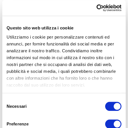
importanti jazzisti italiani a livello internazionale: Gabriele
Mirabassi, Roberto Gatto, Antonello Salis, Maurizio
Giammarco, Luca Sirianni, Mario Marzi e Simone Zanchini. Ha
al suo attivo due dischi, Keep Swingin’ del 2014 e MYO and
Questo sito web utilizza i cookie
Friends del 2017, entrambi segnalati dalla rivista specializzata
ALIAS tra le migliori sorprese dell’anno.
Utilizziamo i cookie per personalizzare contenuti ed
annunci, per fornire funzionalità dei social media e per
Per il 2024 è in uscita il terzo progetto discografico “MYO vs
analizzare il nostro traffico. Condividiamo inoltre
MYO”, doppio cd in cui le due MYO dei giovanissimi e dei
informazioni sul modo in cui utilizza il nostro sito con i
veterani si sfidano a colpi di Jazz.
nostri partner che si occupano di analisi dei dati web,
pubblicità e social media, i quali potrebbero combinarle
con altre informazioni che ha fornito loro o che hanno
Associazione UNITALSI
raccolto dal suo utilizzo dei loro servizi.
U.N.I.T.A.L.S.I
. fondata nel 1903, è un ‘associazione di fedeli
che in forza della loro fede e del loro particolare carisma di
Selezione
carità si propongono di incrementare la vita spirituale degli
Necessari
del
aderenti e di promuovere un’azione di evangelizzazione e di
consenso
apostolato verso e con gli ammalati e i disabili, attraverso
l’opera di volontari che si fanno anche carico delle relative
Preferenze