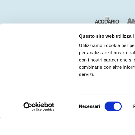
Questo sito web utilizza i
Utilizziamo i cookie per pe
per analizzare il nostro tra
con i nostri partner che si
combinarle con altre inform
servizi.
CHI SIAMO
CONTATTI
Acquista ora
Selezione
Necessari
del
e risparmia con i bigliet
consenso