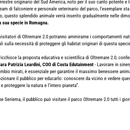
rrestre originario del Sud America, noto per il suo canto potente e 
team di falconiere e personale veterinario del parco, l'esemplare sta 
to, questo splendido animale verrà inserito gradualmente nelle dimos
la sua specie in Romagna.
 visitatori di Oltremare 2.0 potranno ammirarne i comportamenti natu
 sulla necessità di proteggere gli habitat originari di questa speci
ricchisce la proposta educativa e scientifica di Oltremare 2.0, con
iara Patrizia Leardini, COO di Costa Edutainment
- Lavorare in sinerg
mbio mirati, è essenziale per garantire il massimo benessere animal
zionare il pubblico per educarlo: conoscere da vicino e vedere que
 proteggere la natura e l’intero pianeta”.
 Seriema, il pubblico può visitare il parco Oltremare 2.0 tutti i giorn