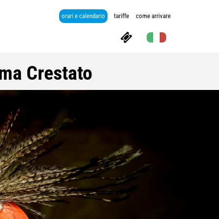
orari e calendario
tariffe
come arrivare
ma Crestato