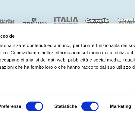
 cookie
rsonalizzare contenuti ed annunci, per fornire funzionalità dei so
ffico. Condividiamo inoltre informazioni sul modo in cui utilizza il 
BENVENUTI NEL MONDO DI
COSTA EDUTAINMENT
 occupano di analisi dei dati web, pubblicità e social media, i qual
©
Oltremare
- P.iva 03362540100 - REA 333033
azioni che ha fornito loro o che hanno raccolto dal suo utilizzo d
PARTNERS
PRIVACY
WHISTLEBLOWING
NOTE LEGALI
COOKIE
DICHIARAZIONE DI 
Preferenze
Statistiche
Biglietti
Marketing
Parco + H
ti online!