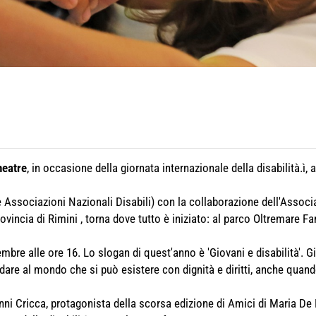
heatre
, in occasione della giornata internazionale della disabilità.ì, a
ssociazioni Nazionali Disabili) con la collaborazione dell'Associ
rovincia di Rimini , torna dove tutto è iniziato: al parco Oltremare F
re alle ore 16. Lo slogan di quest'anno è 'Giovani e disabilità'. G
gridare al mondo che si può esistere con dignità e diritti, anche qua
ni Cricca, protagonista della scorsa edizione di Amici di Maria De Fi