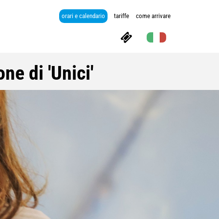
orari e calendario
tariffe
come arrivare
ne di 'Unici'