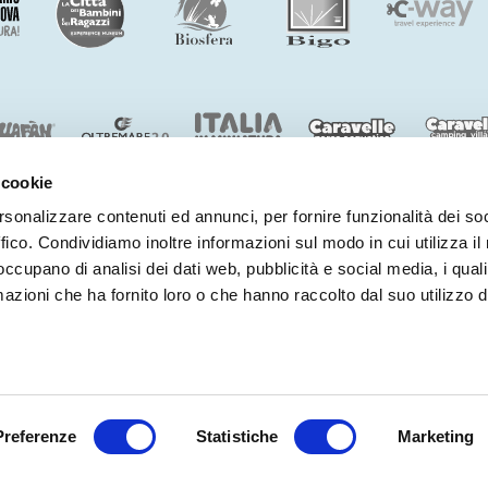
 cookie
rsonalizzare contenuti ed annunci, per fornire funzionalità dei so
ffico. Condividiamo inoltre informazioni sul modo in cui utilizza il 
BENVENUTI NEL MONDO DI
COSTA EDUTAINMENT
 occupano di analisi dei dati web, pubblicità e social media, i qual
©
Oltremare
- P.iva 03362540100 - REA 333033
azioni che ha fornito loro o che hanno raccolto dal suo utilizzo d
PARTNERS
PRIVACY
WHISTLEBLOWING
NOTE LEGALI
COOKIE
DICHIARAZIONE DI 
Preferenze
Statistiche
Biglietti
Marketing
Parco + H
ti online!