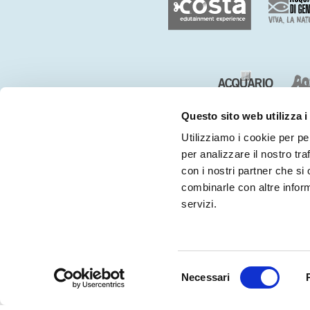
Questo sito web utilizza i
Utilizziamo i cookie per pe
per analizzare il nostro tra
con i nostri partner che si
combinarle con altre inform
servizi.
CHI SIAMO
CONTATTI
Acquista ora
Selezione
Necessari
del
e risparmia con i bigliet
consenso