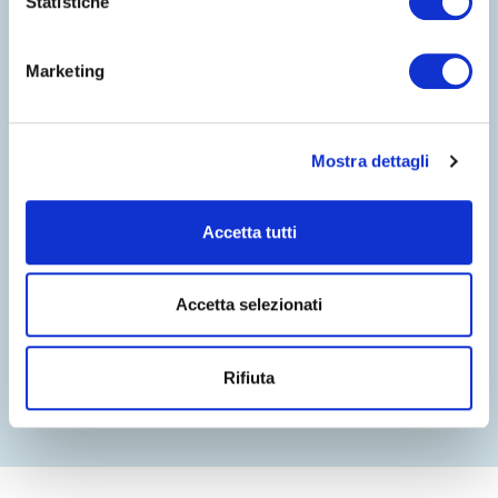
Statistiche
Marketing
BENVENUTI NEL MONDO DI
COSTA EDUTAINMENT
©
Oltremare
- P.iva 03362540100 - REA 333033
Mostra dettagli
CHI SIAMO
CONTATTI
PARTNERS
PRIVACY
WHISTLEBLOWING
NOTE LEGALI
COOKIE
DICHIARAZIONE DI ACCESSIBILITÀ
CREDITS
Accetta tutti
Accetta selezionati
Rifiuta