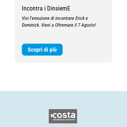
Incontra i DinsiemE
C
Vivi l'emozione di incontrare Erick e
R
Dominick. Vieni a Oltremare il 7 Agosto!
d
Scopri di più