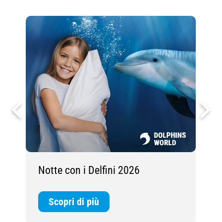
Notte con i Delfini 2026
D
Scopri di più