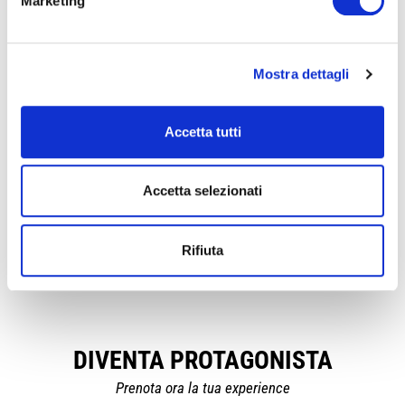
Marketing
Mostra dettagli
MegaGame Land
C
Accetta tutti
Il mondo di Erick e Dominick
Pa
Venerdì 7 Agosto
Av
Accetta selezionati
Scopri di più
Rifiuta
DIVENTA PROTAGONISTA
Prenota ora la tua experience