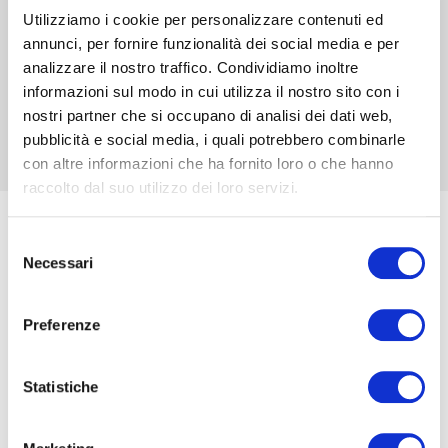
Utilizziamo i cookie per personalizzare contenuti ed
SPELEOS
annunci, per fornire funzionalità dei social media e per
analizzare il nostro traffico. Condividiamo inoltre
La tua prima esplorazione
informazioni sul modo in cui utilizza il nostro sito con i
nostri partner che si occupano di analisi dei dati web,
pubblicità e social media, i quali potrebbero combinarle
con altre informazioni che ha fornito loro o che hanno
raccolto dal suo utilizzo dei loro servizi.
L'EVOLUZIONE DEL DIVERTIMENTO
Selezione
Cosa ti aspetta ad Oltremare?
Necessari
del
consenso
Preferenze
Statistiche